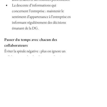
La descente d’informations qui 
concernent l’entreprise : maintenir le 
sentiment d’appartenance à l’entreprise en 
informant régulièrement des décisions 
émanant de la DG.
Passer du temps avec chacun des 
collaborateurs
Éviter la spirale négative : plus on ignore un 
collaborateur, plus il se désengage. Repérer 
dans l’équipe : qui se déconnecte ? par qui 
commencer ? se fixer un calendrier pour 
regagner le terrain de l’engagement.
Si vous avez l’habitude d’avoir des 
échanges réguliers avec les membres de 
votre équipe, vous serez bien placé pour 
noter un changement d’humeur et de 
comportement, même les plus subtils. 